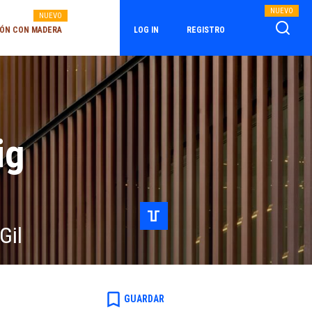
NUEVO
NUEVO
ÓN CON MADERA
LOG IN
REGISTRO
ig
Gil
bookmark_border
GUARDAR