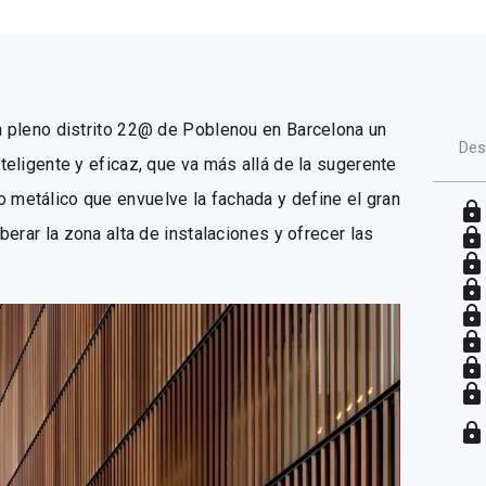
en pleno distrito 22@ de Poblenou en Barcelona un
Des
nteligente y eficaz, que va más allá de la sugerente
o metálico que envuelve la fachada y define el gran
lock
liberar la zona alta de instalaciones y ofrecer las
lock
lock
lock
lock
lock
lock
lock
lock