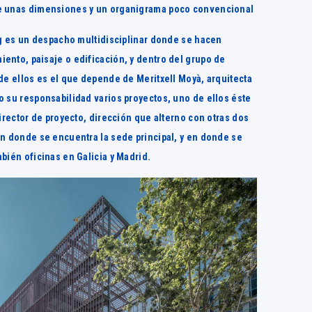
e unas dimensiones y un organigrama poco convencional
ig es un despacho multidisciplinar donde se hacen
ento, paisaje o edificación, y dentro del grupo de
de ellos es el que depende de Meritxell Moyà, arquitecta
o su responsabilidad varios proyectos, uno de ellos éste
director de proyecto, dirección que alterno con otras dos
en donde se encuentra la sede principal, y en donde se
bién oficinas en Galicia y Madrid.