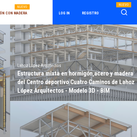
NUEVO
NUEVO
ÓN CON MADERA
LOG IN
REGISTRO
Lahoz López Arquitectos
Estructura mixta en hormigón,acero y madera
del Centro deportivo Cuatro Caminos de Lahoz
López Arquitectos - Modelo 3D - BIM