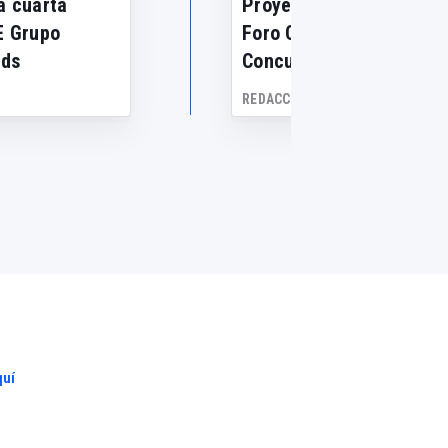
a cuarta
Proyectos premiados po
E Grupo
Foro Cerámico Hispalyt:
rds
Concurso 2026
REDACCIÓN .
online
quí