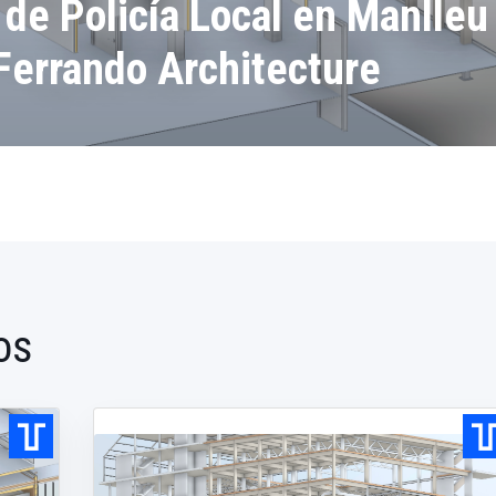
 de Policía Local en Manlleu
Ferrando Architecture
os