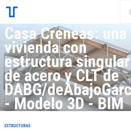
Casa Creneas: una
vivienda con
estructura singular
de acero y CLT de
DABG/deAbajoGarc
- Modelo 3D - BIM
DABG/deAbajoGarcía
ESTRUCTURAS