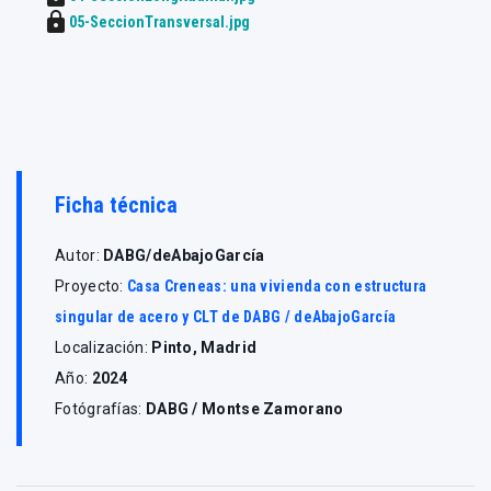
lock
05-SeccionTransversal.jpg
Ficha técnica
Autor:
DABG/deAbajoGarcía
Proyecto:
Casa Creneas: una vivienda con estructura
singular de acero y CLT de DABG / deAbajoGarcía
Localización:
Pinto, Madrid
Año:
2024
Fotógrafías:
DABG / Montse Zamorano