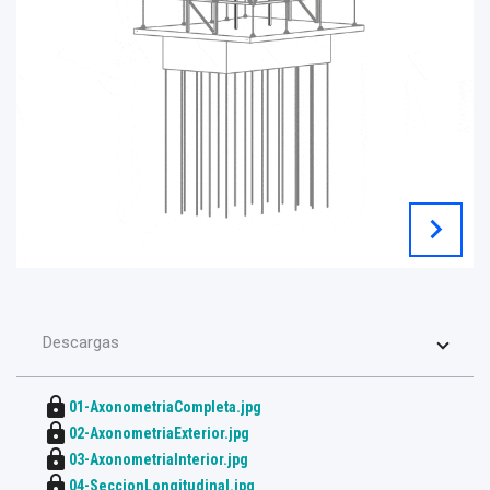
chevron_right
Descargas
lock
01-AxonometriaCompleta.jpg
lock
02-AxonometriaExterior.jpg
lock
03-AxonometriaInterior.jpg
lock
04-SeccionLongitudinal.jpg