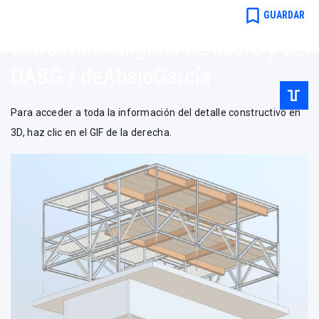
bookmark_border
Casa Creneas: una vivienda con
GUARDAR
estructura singular de acero y CLT
DABG / deAbajoGarcía
Para acceder a toda la información del detalle constructivo en
3D, haz clic en el GIF de la derecha.