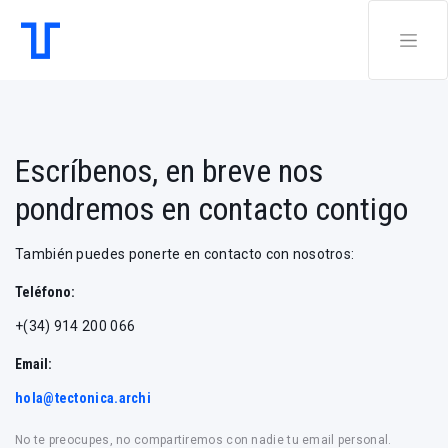
Escríbenos, en breve nos
pondremos en contacto contigo
También puedes ponerte en contacto con nosotros:
Teléfono:
+(34) 914 200 066
Email:
hola@tectonica.archi
No te preocupes, no compartiremos con nadie tu email personal.