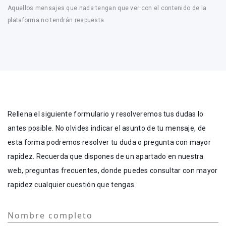
Aquellos mensajes que nada tengan que ver con el contenido de la
plataforma no tendrán respuesta.
Rellena el siguiente formulario y resolveremos tus dudas lo
antes posible. No olvides indicar el asunto de tu mensaje, de
esta forma podremos resolver tu duda o pregunta con mayor
rapidez. Recuerda que dispones de un apartado en nuestra
web, preguntas frecuentes, donde puedes consultar con mayor
rapidez cualquier cuestión que tengas.
Nombre completo