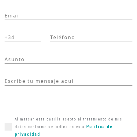
Email
+34
Teléfono
Asunto
Escribe tu mensaje aquí
Al marcar esta casilla acepto el tratamiento de mis
Política de
datos conforme se indica en esta
privacidad