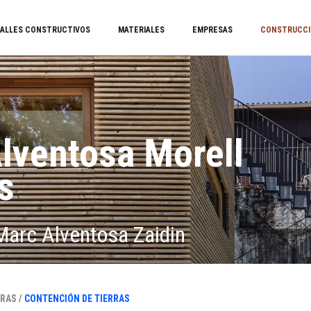
ALLES CONSTRUCTIVOS
MATERIALES
EMPRESAS
CONSTRUCCI
lventosa Morell
s
 Marc Alventosa Zaidin
RAS /
CONTENCIÓN DE TIERRAS