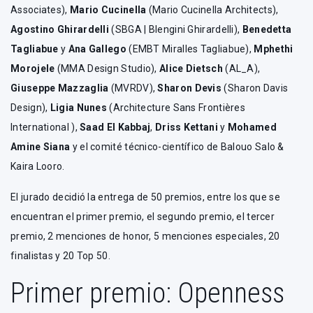
Associates),
Mario Cucinella
(Mario Cucinella Architects),
Agostino Ghirardelli
(SBGA | Blengini Ghirardelli),
Benedetta
Tagliabue
y
Ana Gallego
(EMBT Miralles Tagliabue),
Mphethi
Morojele
(MMA Design Studio),
Alice Dietsch
(AL_A),
Giuseppe Mazzaglia
(MVRDV),
Sharon Devis
(Sharon Davis
Design),
Ligia Nunes
(Architecture Sans Frontières
International ),
Saad El Kabbaj
,
Driss Kettani
y
Mohamed
Amine Siana
y el comité técnico-científico de Balouo Salo &
Kaira Looro.
El jurado decidió la entrega de 50 premios, entre los que se
encuentran el primer premio, el segundo premio, el tercer
premio, 2 menciones de honor, 5 menciones especiales, 20
finalistas y 20 Top 50.
Primer premio: Openness