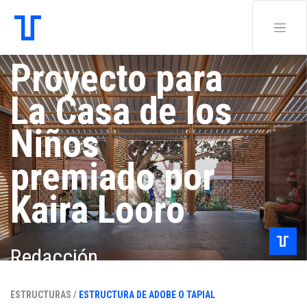
Proyecto para
La Casa de los
Niños
premiado por
Kaira Looro
Redacción .
ESTRUCTURAS /
ESTRUCTURA DE ADOBE O TAPIAL