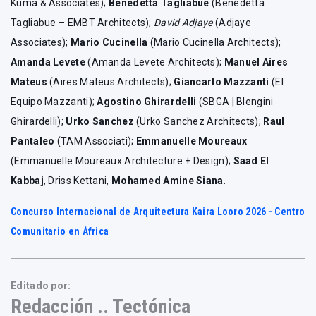
Kuma & Associates);
Benedetta Tagliabue
(Benedetta
Tagliabue – EMBT Architects);
David Adjaye
(Adjaye
Associates);
Mario Cucinella
(Mario Cucinella Architects);
Amanda Levete
(Amanda Levete Architects);
Manuel Aires
Mateus
(Aires Mateus Architects);
Giancarlo Mazzanti
(El
Equipo Mazzanti);
Agostino Ghirardelli
(SBGA | Blengini
Ghirardelli);
Urko Sanchez
(Urko Sanchez Architects);
Raul
Pantaleo
(TAM Associati);
Emmanuelle Moureaux
(Emmanuelle Moureaux Architecture + Design);
Saad El
Kabbaj
, Driss Kettani,
Mohamed Amine Siana
.
Concurso Internacional de Arquitectura Kaira Looro 2026 - Centro
Comunitario en África
Editado por:
Redacción .. Tectónica