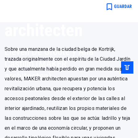
Bélgica por
bookmark_border
GUARDAR
MAKER
architecten
Lieven De Groote y Ana
Sobre una manzana de la ciudad belga de Kortrijk,
trazada originalmente con el espíritu de la Ciudad Jardín
Castillo (MAKER
y que actualmente había perdido en gran medida sus
architecten)
valores, MAKER architecten apuestan por una auténtica
revitalización urbana, que recupera y potencia los
accesos peatonales desde el exterior de las calles al
interior ajardinado, reutilizan los propios materiales de
las construcciones sobre las que se actúa: ladrillo y teja
en el marco de una economía circular, y proponen un
desarrollo tipológico flexible para unas viviendas