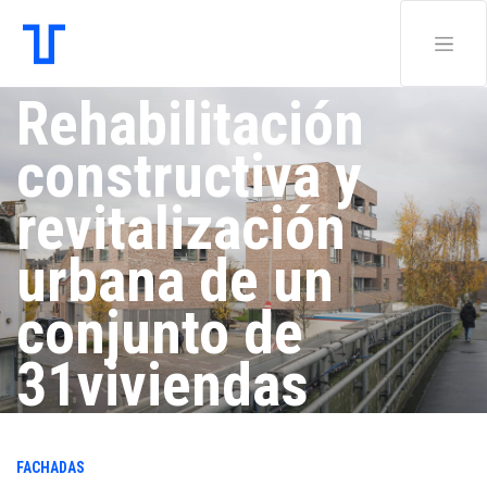
Rehabilitación
constructiva y
revitalización
urbana de un
conjunto de
31viviendas
sociales en
FACHADAS