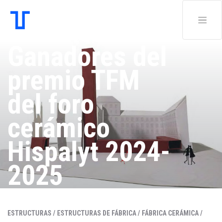
Ganadores del
premio TFM
del foro
cerámico
Hispalyt 2024-
2025
Redacción .
ESTRUCTURAS /
ESTRUCTURAS DE FÁBRICA /
FÁBRICA CERÁMICA /