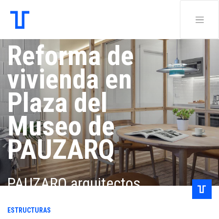
Reforma de
vivienda en
Plaza del
Museo de
PAUZARQ
PAUZARQ arquitectos
(Aurtenetxe & Usabiaga)
ESTRUCTURAS