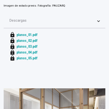
Imagen de estado previo. Fotografía: PAUZARQ
Descargas
lock
planos_01.pdf
lock
planos_02.pdf
lock
planos_03.pdf
lock
planos_04.pdf
lock
planos_05.pdf