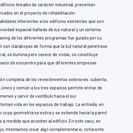
ificios lineales de carácter industrial, presentan
ados en el proyecto de rehabilitación.
alidades inherentes a los edificios existentes que son
rosidad espacial bañada de luz natural y un sistema
planing de los diferentes programas fue guiado por su
an con claraboyas de forma que la luz natural penetrase
tral, se ilumina pero carece de vistas, se constituye
spacio de encuentro para que diferentes empresas
ión completa de los revestimientos exteriores: cubierta,
, único y común a los tres espacios permite entrar de
menes y servir de vestíbulo hacia el sur.
toman vida en los espacios de trabajo. La entrada, en
lo cuya geometría se estira y se extiende hacia la pared
tes a medida que acceden al edificio. En este caso, en
iejo, intentamos crear algo complementario, coherente.