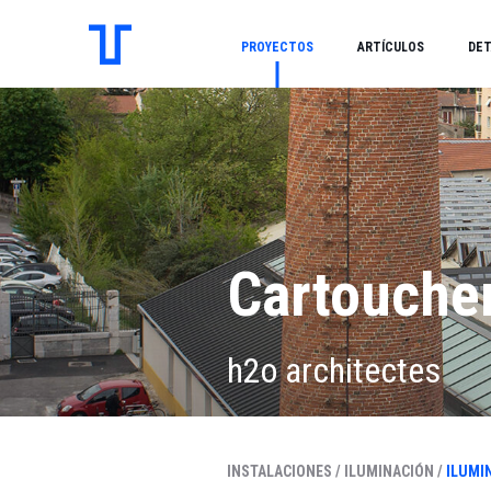
PROYECTOS
ARTÍCULOS
DET
Cartoucher
h2o architectes
INSTALACIONES /
ILUMINACIÓN /
ILUMI