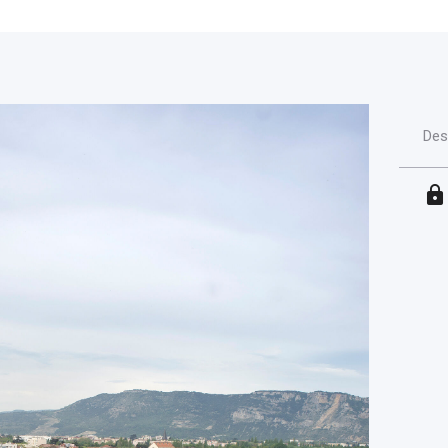
Des
lock