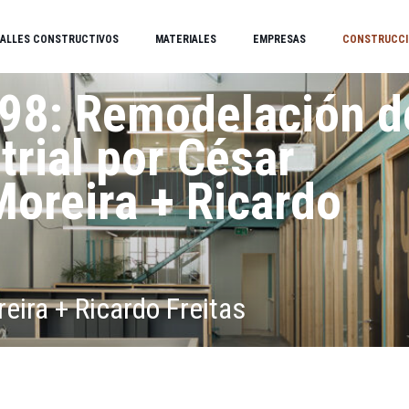
ALLES CONSTRUCTIVOS
MATERIALES
EMPRESAS
CONSTRUCCI
98: Remodelación d
trial por César
oreira + Ricardo
ira + Ricardo Freitas