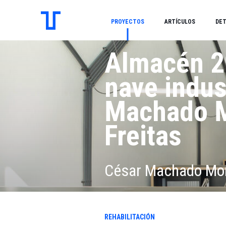
PROYECTOS
ARTÍCULOS
DET
Almacén 2
nave indus
Machado M
Freitas
César Machado More
REHABILITACIÓN