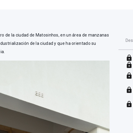
ntro de la ciudad de Matosinhos, en un área de manzanas
Des
dustrialización de la ciudad y que ha orientado su
ia.
lock
lock
lock
lock
lock