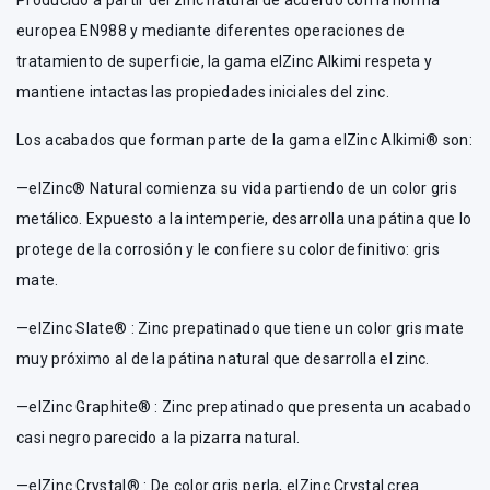
Producido a partir del zinc natural de acuerdo con la norma
europea EN988 y mediante diferentes operaciones de
tratamiento de superficie, la gama elZinc Alkimi respeta y
mantiene intactas las propiedades iniciales del zinc.
Los acabados que forman parte de la gama elZinc Alkimi® son:
—elZinc® Natural comienza su vida partiendo de un color gris
metálico. Expuesto a la intemperie, desarrolla una pátina que lo
protege de la corrosión y le confiere su color definitivo: gris
mate.
—elZinc Slate® : Zinc prepatinado que tiene un color gris mate
muy próximo al de la pátina natural que desarrolla el zinc.
—elZinc Graphite® : Zinc prepatinado que presenta un acabado
casi negro parecido a la pizarra natural.
—elZinc Crystal® : De color gris perla, elZinc Crystal crea