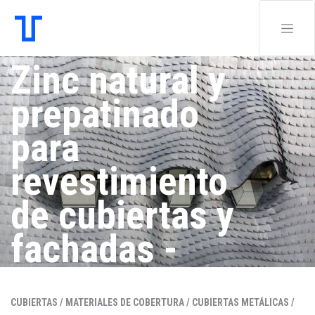
Zinc natural y
prepatinado
para
revestimiento
de cubiertas y
fachadas -
elZinc Alkimi®
CUBIERTAS /
MATERIALES DE COBERTURA /
CUBIERTAS METÁLICAS /