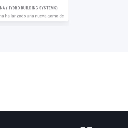
circular
NA (HYDRO BUILDING SYSTEMS)
na ha lanzado una nueva gama de
WICONA (HYDRO BUILDIN
llas fabricadas con aluminio
WICTEC 60 NG de WICONA
...
sistema de muro cortina
avances en d...