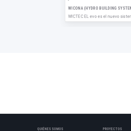
WICONA (HYDRO BUILDING SYSTE
WICTEC EL evo es el nuevo sist
muro cortina modular, con un n
sis...
QUIÉNES SOMOS
PROYECTOS