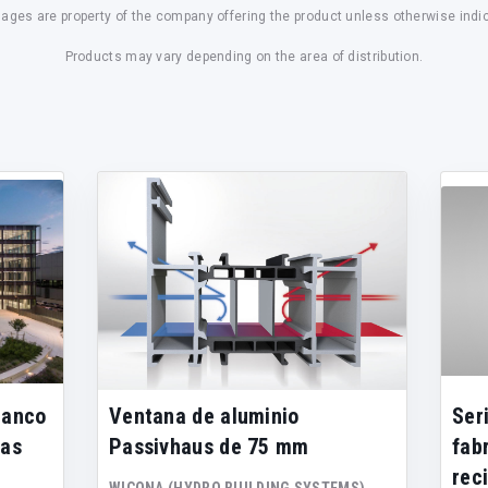
mages are property of the company offering the product unless otherwise indi
Products may vary depending on the area of distribution.
tanco
Ventana de aluminio
Ser
las
Passivhaus de 75 mm
fab
rec