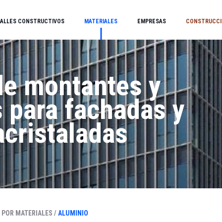
ALLES CONSTRUCTIVOS
MATERIALES
EMPRESAS
CONSTRUCCI
de montantes y
 para fachadas y
acristaladas
 POR MATERIALES /
ALUMINIO