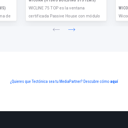
WICONA (HYDRO BUILDING SYSTEMS)
MS)
WICLINE 75 TOP es la ventana
WICO
ema de
certificada Passive House con módulo
Wico
uevo
de únicam...
mani
recicl
¿Quieres que Tectónica sea tu MediaPartner? Descubre cómo
aquí