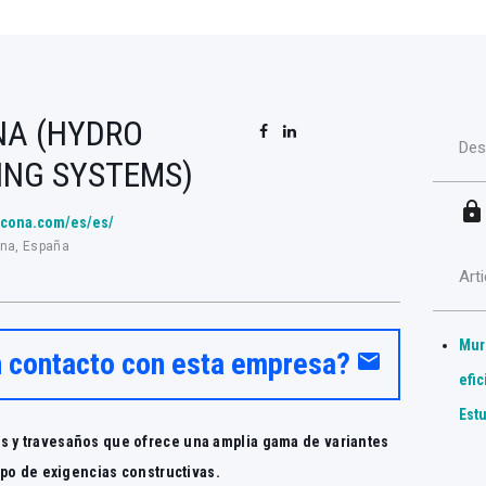
NA (HYDRO
Des
ING SYSTEMS)
lock
wicona.com/es/es/
ona, España
Art
Mur
n contacto con esta empresa?
email
efi
Est
s y travesaños que ofrece una amplia gama de variantes
tipo de exigencias constructivas.