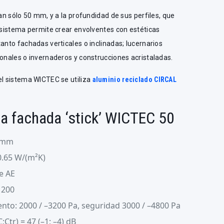
tan sólo 50 mm, y a la profundidad de sus perfiles, que
l sistema permite crear envolventes con estéticas
anto fachadas verticales o inclinadas; lucernarios
ionales o invernaderos y construcciones acristaladas.
el sistema WICTEC se utiliza
aluminio reciclado CIRCAL
la fachada ‘stick’ WICTEC 50
3 mm
0.65 W/(m²K)
se AE
1200
iento: 2000 / –3200 Pa, seguridad 3000 / –4800 Pa
;Ctr) = 47 (–1; –4) dB