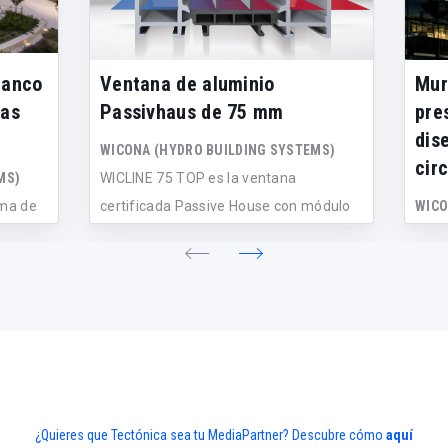
tanco
Ventana de aluminio
Mur
las
Passivhaus de 75 mm
pre
dis
WICONA (HYDRO BUILDING SYSTEMS)
cir
MS)
WICLINE 75 TOP es la ventana
ema de
certificada Passive House con módulo
WICO
uevo
de únicam...
WICT
sist
avanc
¿Quieres que Tectónica sea tu MediaPartner? Descubre cómo
aquí