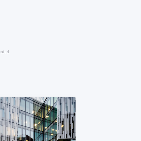
cated.