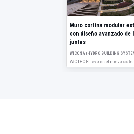
Muro cortina modular es
con diseño avanzado de 
juntas
WICONA (HYDRO BUILDING SYSTE
WICTEC EL evo es el nuevo sist
muro cortina modular, con un n
sis...