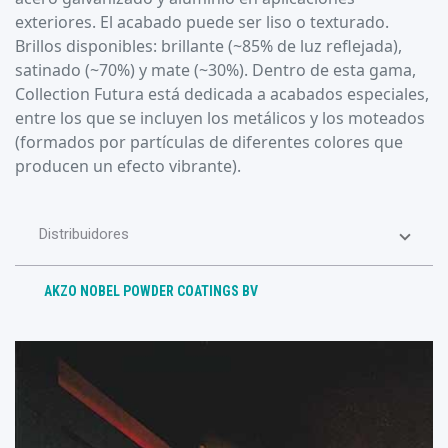
exteriores. El acabado puede ser liso o texturado.
Brillos disponibles: brillante (~85% de luz reflejada),
satinado (~70%) y mate (~30%). Dentro de esta gama,
Collection Futura está dedicada a acabados especiales,
entre los que se incluyen los metálicos y los moteados
(formados por partículas de diferentes colores que
producen un efecto vibrante).
Distribuidores
AKZO NOBEL POWDER COATINGS BV