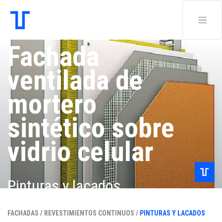
Fachada
ventilada de
mortero
sintético sobre
vidrio celular
Pinturas y lacados
FACHADAS /
REVESTIMIENTOS CONTINUOS /
PINTURAS Y LACADOS