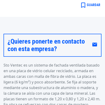
bookmark_border
GUARDAR
¿Quieres ponerte en contacto
email
con esta empresa?
Sto Ventec es un sistema de fachada ventilada basado
en una placa de vidrio celular reciclado, armada en
ambas caras con malla de fibra de vidrio. La placa es
ligera (6 kg/m²) y poco absorbente. Se fija al soporte
mediante una subestructura de aluminio o madera, y
la cámara se aísla con una capa de lana mineral. Las
placas tienen un formato de 1,20 x 0,80 y 1,20 x 2,40 m.
En obra se refuerzan con dos capas de mortero