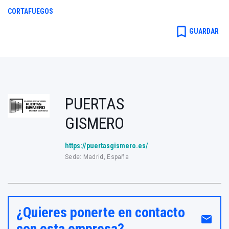
CORTAFUEGOS
bookmark_border
GUARDAR
PUERTAS
GISMERO
https://puertasgismero.es/
Sede: Madrid, España
¿Quieres ponerte en contacto
email
con esta empresa?