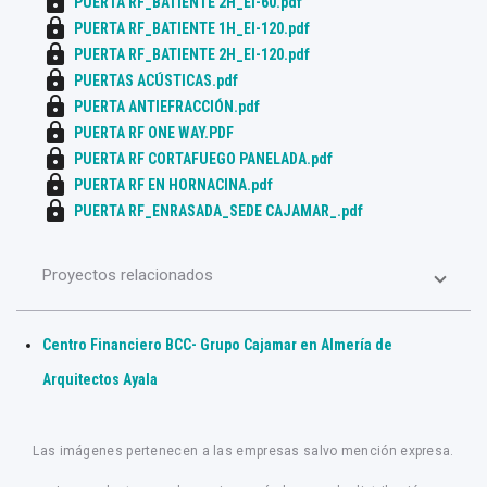
lock
PUERTA RF_BATIENTE 2H_EI-60.pdf
lock
PUERTA RF_BATIENTE 1H_EI-120.pdf
lock
PUERTA RF_BATIENTE 2H_EI-120.pdf
lock
PUERTAS ACÚSTICAS.pdf
lock
PUERTA ANTIEFRACCIÓN.pdf
lock
PUERTA RF ONE WAY.PDF
lock
PUERTA RF CORTAFUEGO PANELADA.pdf
lock
PUERTA RF EN HORNACINA.pdf
lock
PUERTA RF_ENRASADA_SEDE CAJAMAR_.pdf
Proyectos relacionados
Centro Financiero BCC- Grupo Cajamar en Almería de
Arquitectos Ayala
Las imágenes pertenecen a las empresas salvo mención expresa.