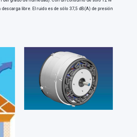
n del grado de humedad). Con un consumo de sólo 12 W
descarga libre. El ruido es de sólo 37,5 dB(A) de presión