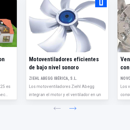
on
Motoventiladores eficientes
Ven
de bajo nivel sonoro
con
ZIEHL ABEGG IBÉRICA, S.L.
NOVO
325 es
Los motoventiladores Ziehl Abegg
Los 
ec...
integran el motor y el ventilador en un
cons
eq...
conv.