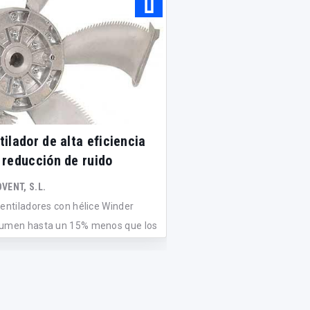
tilador de alta eficiencia
Caja de ventilación
 reducción de ruido
insonorizada
VENT, S.L.
AIRTÈCNICS MOTORS I VEN
ventiladores con hélice Winder
Zerobox es una gama de
umen hasta un 15% menos que los
ventilación de muy bajo n
..
con...