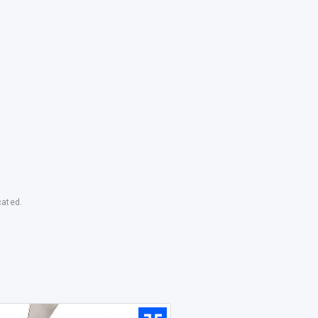
cated.