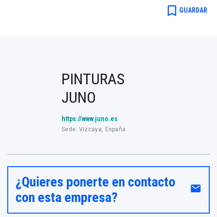
bookmark_border
GUARDAR
PINTURAS
JUNO
https://www.juno.es
Sede: Vizcaya, España
¿Quieres ponerte en contacto
email
con esta empresa?