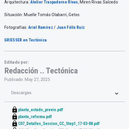
Arquitectura:
Atelier Traspaderne Rivas
, Miren Rivas Salcedo
Situación: Muelle Tomás Olabarri, Getxo.
Fotografías:
Ariel Ramírez
/
Juan Félix Ruiz
GRIESSER en Tectónica
Editado por:
Redacción .. Tectónica
Publicado: May 27, 2025
Descargas
lock
planta_estado_previo.pdf
lock
planta_reforma.pdf
lock
C07_Detalles_Seccion_CC_Step1_17-03-08.pdf