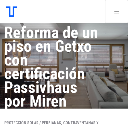
Reforma de un
piso en Getxo
con
certificación
Passivhaus
por Miren
Rivas Salcedo
PROTECCIÓN SOLAR /
PERSIANAS, CONTRAVENTANAS Y