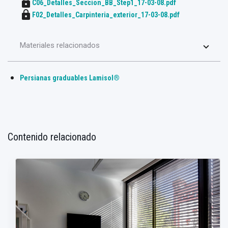
lock
C06_Detalles_Seccion_BB_Step1_17-03-08.pdf
lock
F02_Detalles_Carpinteria_exterior_17-03-08.pdf
Materiales relacionados
Persianas graduables Lamisol®
Contenido relacionado