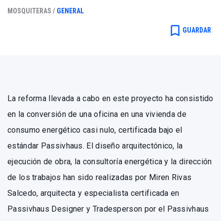
GRIESSER PERSIANAS Y
MOSQUITERAS /
GENERAL
ESTORES, S.L.
bookmark_border
GUARDAR
La reforma llevada a cabo en este proyecto ha consistido
en la conversión de una oficina en una vivienda de
consumo energético casi nulo, certificada bajo el
estándar Passivhaus. El diseño arquitectónico, la
ejecución de obra, la consultoría energética y la dirección
de los trabajos han sido realizadas por Miren Rivas
Salcedo, arquitecta y especialista certificada en
Passivhaus Designer y Tradesperson por el Passivhaus