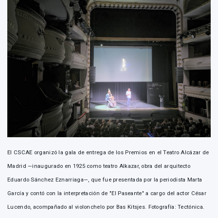
El CSCAE organizó la gala de entrega de los Premios en el Teatro Alcázar de
Madrid —inaugurado en 1925 como teatro Alkazar, obra del arquitecto
Eduardo Sánchez Eznarriaga—, que fue presentada por la periodista Marta
García y contó con la interpretación de "El Paseante" a cargo del actor César
Lucendo, acompañado al violonchelo por Bas Kitsjes. Fotografía: Tectónica.