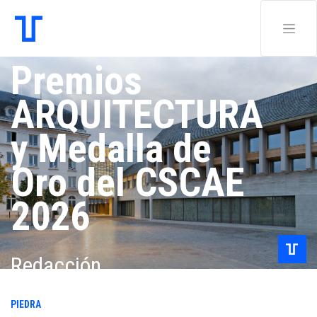
Premios
ARQUITECTURA
y Medalla de
Oro del CSCAE
2026
Redacción .
PIEDRA