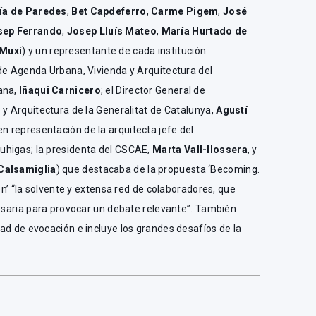
ía de Paredes
,
Bet Capdeferro
,
Carme Pigem
,
José
sep Ferrando
,
Josep Lluís Mateo
,
María Hurtado de
 Muxí
) y un representante de cada institución
 de Agenda Urbana, Vivienda y Arquitectura del
ana,
Iñaqui Carnicero
; el Director General de
 y Arquitectura de la Generalitat de Catalunya,
Agustí
 en representación de la arquitecta jefe del
uhigas; la presidenta del CSCAE,
Marta Vall-llossera
, y
Calsamiglia
) que destacaba de la propuesta ‘Becoming.
ion’ “la solvente y extensa red de colaboradores, que
cesaria para provocar un debate relevante”. También
ad de evocación e incluye los grandes desafíos de la