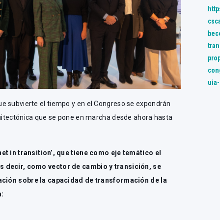
htt
csc
bec
tran
pro
con
uia
e subvierte el tiempo y en el Congreso se expondrán
rquitectónica que se pone en marcha desde ahora hasta
et in transition’, que tiene como eje temático el
s decir, como vector de cambio y transición, se
gación sobre la capacidad de transformación de la
a: