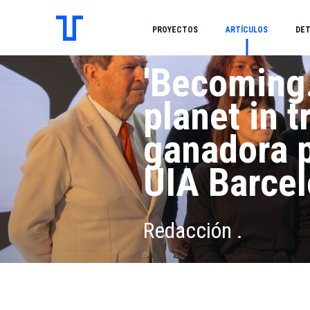
PROYECTOS
ARTÍCULOS
DET
'Becoming.
planet in t
ganadora p
UIA Barce
Redacción .