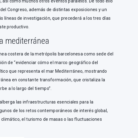
, así como muchos otros eventos paralelos. De todo ello
 del Congreso, además de distintas exposiciones y un
is líneas de investigación, que precederá a los tres días
ate productivo.
ra mediterránea
línea costera de la metrópolis barcelonesa como sede del
ción de “evidenciar cómo el marco geográfico del
ítico que representa el mar Mediterráneo, mostrando
nea en constante transformación, que cristaliza la
rbe a lo largo del tiempo”.
alberga las infraestructuras esenciales para la
lgunos de los retos contemporáneos de interés global,
 climático, el turismo de masas o las fluctuaciones