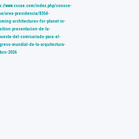
ps://www.cscae.com/index.php/conoce-
ae/area-presidencia/8354-
oming-architectures-for-planet-in-
sition-presentacion-de-la-
puesta-del-comisariado-para-el-
greso-mundial-de-la-arquitectura-
-bcn-2026