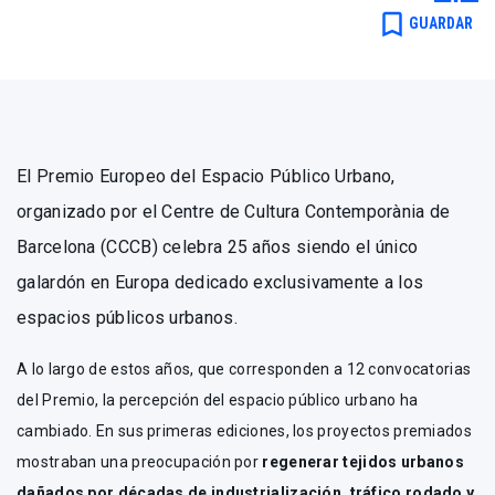
Redacción .
bookmark_border
GUARDAR
El Premio Europeo del Espacio Público Urbano,
organizado por el Centre de Cultura Contemporània de
Barcelona (CCCB) celebra 25 años siendo el único
galardón en Europa dedicado exclusivamente a los
espacios públicos urbanos.
A lo largo de estos años, que corresponden a 12 convocatorias
del Premio, la percepción del espacio público urbano ha
cambiado. En sus primeras ediciones, los proyectos premiados
mostraban una preocupación por
regenerar tejidos urbanos
dañados por décadas de industrialización, tráfico rodado y