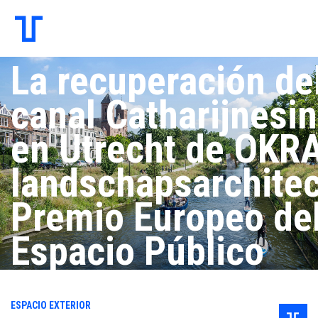
La recuperación de
canal Catharijnesi
en Utrecht de OKR
landschapsarchitec
Premio Europeo de
Espacio Público
Urbano 2022
ESPACIO EXTERIOR