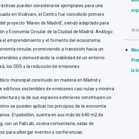
Ánd
 prácticas pueden considerarse ejemplares para una
arq
ituado en Vicálvaro, el Centro fue concebido primero
 del proyecto ‘Mares de Madrid’, siendo adaptado para
Art
ión y Economía Circular de la Ciudad de Madrid. Análogo
a el emprendimiento y el fomento del ecosistema
nomía circular, promoviendo a transición hacia un
Mást
enibles y demostrando la viabilidad de un entorno
Pro
dad, los ODS y la reducción de emisiones.
la 
úblico municipal construido en madera en Madrid y
 edificios sostenibles de emisiones casi nulas y mínima
tectura y la de sus espacios exteriores constituyen un
cómo se pueden aplicar los principios de la economía
rbanos. El pabellón, cuenta en sus más de 640 m2 de
g, con un FabLab, cocina comunitaria, salas de
cio para albergar eventos y conferencias.