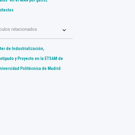
alus’ en el MAN por gaSSz
uitectos
iculos relacionados
er de Industrialización,
totipado y Proyecto en la ETSAM de
Universidad Politécnica de Madrid