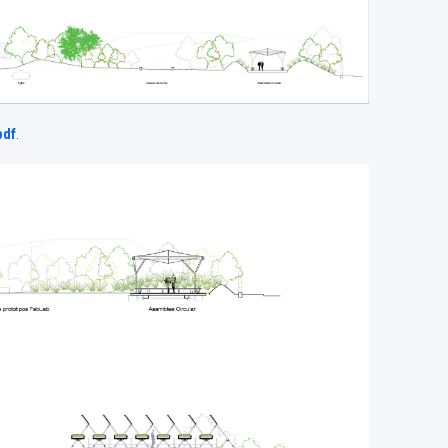
pdf
.