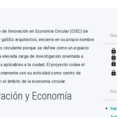
ro de Innovación en Economía Circular (CIEC) de
Des
r gaSSz arquitectos, encierra en su propio nombre
Es circulante porque se define como un espacio
lock
a elevada carga de investigación orientada a
lock
lock
 aplicables a la ciudad. El proyecto rodea el
lock
irectamente con su actividad como centro de
el ámbito de la economía circular.
Pro
vación y Economía
Expo