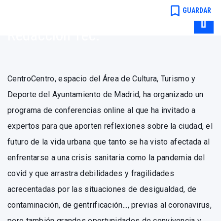
ámbito urbano
bookmark_border
GUARDAR
Redacción Tec.
CentroCentro, espacio del Área de Cultura, Turismo y
Deporte del Ayuntamiento de Madrid, ha organizado un
programa de conferencias online al que ha invitado a
expertos para que aporten reflexiones sobre la ciudad, el
futuro de la vida urbana que tanto se ha visto afectada al
enfrentarse a una crisis sanitaria como la pandemia del
covid y que arrastra debilidades y fragilidades
acrecentadas por las situaciones de desigualdad, de
contaminación, de gentrificación..., previas al coronavirus,
pero también grandes oportunidades de convivencia y