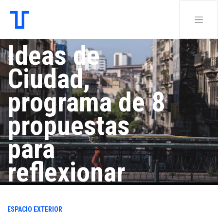
Ideas de
Ciudad,
programa de 8
propuestas
para
reflexionar
sobre el
ESPACIO EXTERIOR