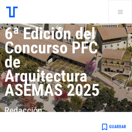
6ª Edición del
Concurso PFC
de
Arquitectura
ASEMAS 2025
Redacción .
bookmark_border
GUARDAR