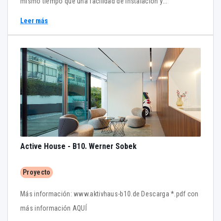
mismo tiempo que una facilidad de instalación y
mantenimiento. Bivak II es un refugio para un máximo de seis
Leer más
visitantes a 2.118m en el Parque Nacional de Triglav - con
vistas a la majestuosa cara norte del monte Triglav
https://www.youtube.com/watch?v=3NdRMOL1uNU
https://www.youtube.com/watch?v=x4ZXWt2nl8Q
Active House - B10. Werner Sobek
Proyecto
Más información: www.aktivhaus-b10.de Descarga *.pdf con
más información AQUÍ