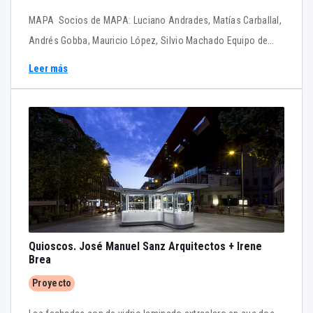
MAPA Socios de MAPA: Luciano Andrades, Matías Carballal,
Andrés Gobba, Mauricio López, Silvio Machado Equipo de
proyecto: Pablo Courreges, Diego Morera, Emiliano Lago,
Leer más
Fabián Sarubbi, Sandra Rodríguez, Rafael Solano, Agustín
Dieste, Alba Álvarez, Marcos Gómara, Victoria Reibakas
sacromonte.com Descarga *.pdf con más información AQUÍ
Quioscos. José Manuel Sanz Arquitectos + Irene
Brea
Proyecto