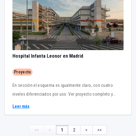
Hospital Infanta Leonor en Madrid
Proyecto
En sección el esquema es igualmente claro, con cuatro
niveles diferenciados por uso. Ver proyecto completo y
axonometrías constructivas en PDF adjunto. (Sólo
Leer más
suscriptores)
<<
<
1
2
>
>>