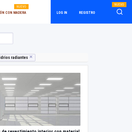
NUEVO
NUEVO
ÓN CON MADERA
LOG IN
REGISTRO
✕
idrios radiantes
 de revestimiento interior con material