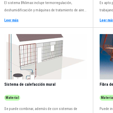
El sistema B!klimax incluye termorregulación,
Es apto 
deshumidificación y máquinas de tratamiento de aire
trabajan
que posibilitan el control de las condiciones de
convecc
Leer más
Leer má
confort.
Sistema de calefacción mural
Fibra d
Material
Materia
Se puede combinar, además de con sistemas de
Puede in