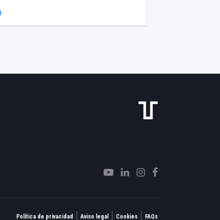
res de energía solares o geotérmicos. La
s
ura de agua caliente admisible es de 70 ºC y
n de servicio, de 4 bares.
|
|
|
Política de privacidad
Aviso legal
Cookies
FAQs