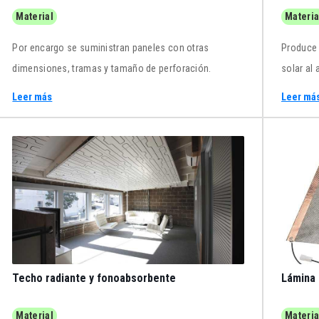
Material
Materia
Por encargo se suministran paneles con otras
Produce 
dimensiones, tramas y tamaño de perforación.
solar al 
funciona
Leer más
Leer má
máxima d
siquiera
Techo radiante y fonoabsorbente
Lámina 
Material
Materia