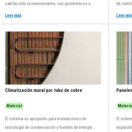
calefacción convencionales, con geotérmicos o
de cartó
solares. Asimismo, la tecnología de bomba de calor
radiador
Leer más
Leer má
reversible, permite su uso en verano para refrescar el
radiante 
ambiente haciendo circular agua fría por la
calefact
instalación.
Climatización mural por tubo de cobre
Paneles
Material
Materia
El sistema es apropiado para instalaciones de
El siste
tecnología de condensación y fuentes de energía
impulsió