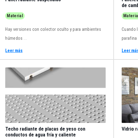
de camb
Material
Materia
Hay versiones con colector oculto y para ambientes
Cuando l
húmedos . .
parafina 
Con la i
Leer más
Leer má
mejorar 
r
confort 
y la pro
Techo radiante de placas de yeso con
Vidrio 
conductos de agua fría y caliente