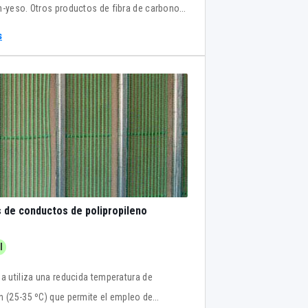
n-yeso. Otros productos de fibra de carbono:
 de pared, sistema antihielo (rampa), panel
s
de techo, y plataforma, brida y cable
ores.
 de conductos de polipropileno
l
ma utiliza una reducida temperatura de
n (25-35 ºC) que permite el empleo de