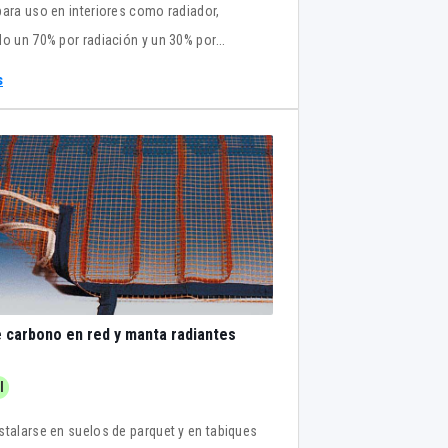
para uso en interiores como radiador,
do un 70% por radiación y un 30% por
ión. Espesor mínimo de 12 mm.
s
e carbono en red y manta radiantes
l
stalarse en suelos de parquet y en tabiques