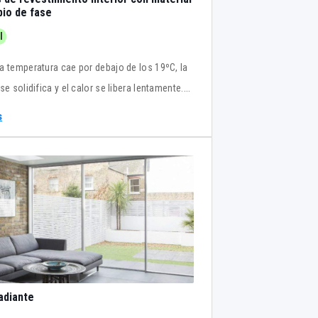
io de fase
l
a temperatura cae por debajo de los 19ºC, la
se solidifica y el calor se libera lentamente.
nstalación de ThermaCool® se consigue
s
la eficiencia energética y la sensación de
térmico, reduciéndose la demanda de energía
ducción de CO2.
radiante