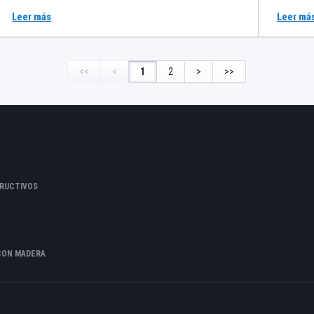
renovables (geotermia, paneles solares) gracias a
generado
Leer más
Leer má
temperaturas de retorno muy bajas, que posibilitan un
temperat
alto grado de eficiencia.
la presió
<<
<
1
2
>
>>
RUCTIVOS
CON MADERA