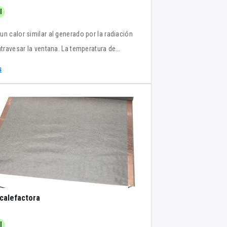
l
un calor similar al generado por la radiación
atravesar la ventana. La temperatura de
miento habitual es de 16-18°, con una
s
e 35°. No genera condensaciones, ni
 en cuartos húmedos.
calefactora
l