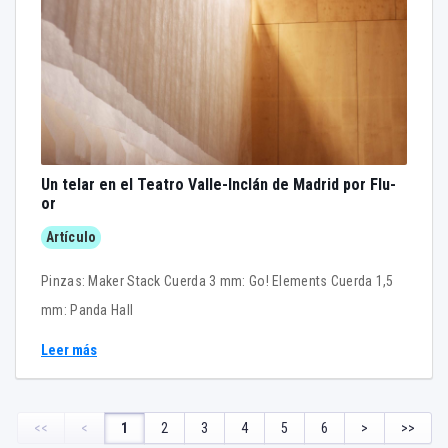
Un telar en el Teatro Valle-Inclán de Madrid por Flu-
or
Artículo
Pinzas: Maker Stack Cuerda 3 mm: Go! Elements Cuerda 1,5
mm: Panda Hall
Leer más
<<
<
1
2
3
4
5
6
>
>>