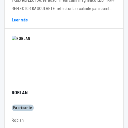
TKM3 REFLECTOR: reflector lineal carril magnético LED. TKM4
REFLECTOR BASCULANTE: reflector basculante para carril
magnético LED TKM5 SPOTS: foco para carril magnético LED
Leer más
TKM6 SUSPENSIÓN: foco colgante para carril magnético LED
Hay carriles para tres tipos de instalaciones: TKMTR S: para
superficie, suspensión TKMTR R1: para empotrar en relieve
TKMTR R2: para empotrar a nivel Catálogo TKM
ROBLAN
Fabricante
Roblan