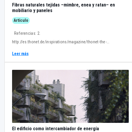
Fibras naturales tejidas –mimbre, enea y ratan– en
mobiliario y paneles
Artículo
Referencias: 2.
http://es.thonet.de/inspirations/magazine/thonet-the-
story/marcel-breuer-and-thonet.html 1.
Leer más
https://www.thisisglamorous.com/2018/08/design-history-the-
cantilever-chair-by-mart-stam.html/#section8
El edificio como intercambiador de energía