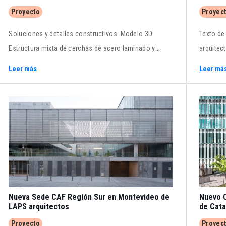
Ruiz Pardo - Nebreda
arquite
Proyecto
Proyec
Soluciones y detalles constructivos. Modelo 3D
Texto de la
Estructura mixta de cerchas de acero laminado y
arquitec
losas aligeradas de hormigón. Comentarios y detalles
Sala Góm
Leer más
Leer má
constructivos.
montaje 
los vidri
Nueva Sede CAF Región Sur en Montevideo de
Nuevo C
LAPS arquitectos
Proyecto
Proyec