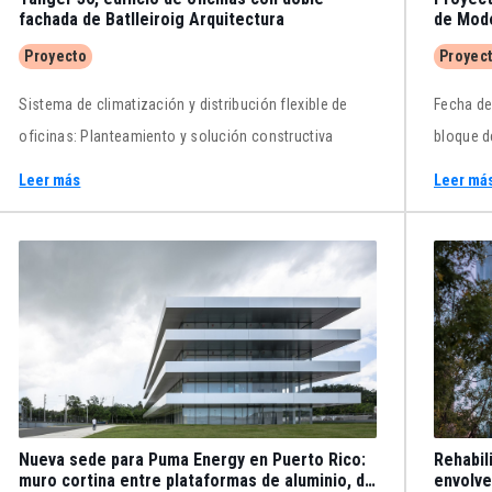
fachada de Batlleiroig Arquitectura
de Mode
y edita
Proyecto
Proyec
Sistema de climatización y distribución flexible de
Fecha de
oficinas: Planteamiento y solución constructiva
bloque d
Peris+To
Leer más
Leer má
21.02.20
Nueva sede para Puma Energy en Puerto Rico:
Rehabil
muro cortina entre plataformas de aluminio, de
envolve