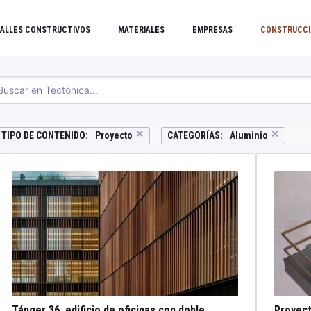
ALLES CONSTRUCTIVOS
MATERIALES
EMPRESAS
CONSTRUCCI
✕
✕
TIPO DE CONTENIDO
:
Proyecto
CATEGORÍAS
:
Aluminio
Tánger 36, edificio de oficinas con doble
Proyect