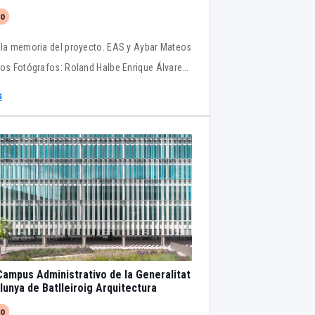
ctos
to
 memoria del proyecto. EAS y Aybar Mateos
tos Fotógrafos: Roland Halbe Enrique Álvarez-
ez Morán / LIVEN Proceso constructivo del
s
del muro cortina y de la pasarela colgada con
os de control solar
ampus Administrativo de la Generalitat
de Catalunya de Batlleiroig Arquitectura
to