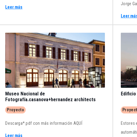
Jorge Ga
Leer más
AQUÍ
Leer má
Museo Nacional de
Edifici
Fotografía.casanova+hernandez architects
Proyecto
Proyec
Descarga*.pdf con más información AQUÍ
Estores 
automáti
Leer más