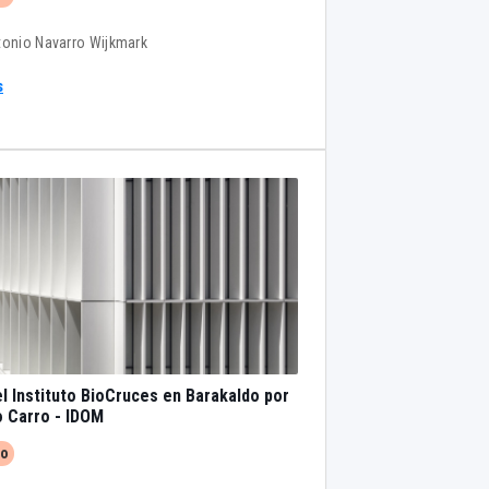
tonio Navarro Wijkmark
s
l Instituto BioCruces en Barakaldo por
 Carro - IDOM
to