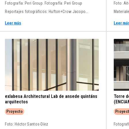
Fotografía: Peri Group. Fotografía: Peri Group
Foto: Ai
Reportajes fotográficos: Hufton+Crow Jacopo
Material
Spilimbergo MZA Structural Engineering Peri Group
suscript
Leer más
Leer má
exlabesa Architectural Lab de ansede quintáns
Torre d
arquitectos
(ENCIAM
Proyecto
Proyec
Foto: Héctor Santos-Díez
Fotograf