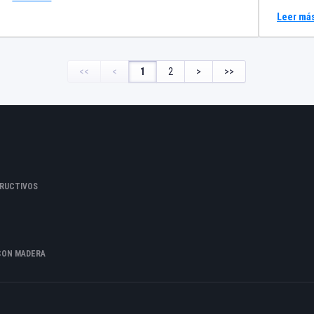
Riventi 
Leer má
<<
<
1
2
>
>>
RUCTIVOS
CON MADERA