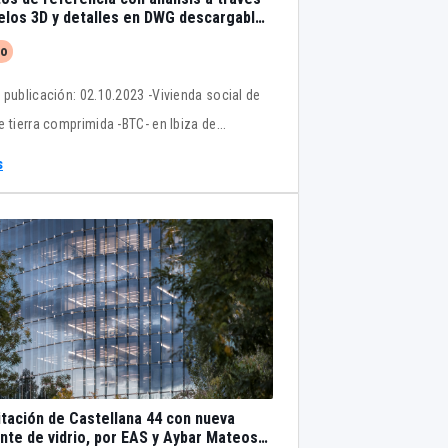
los 3D y detalles en DWG descargables
bles
to
 publicación: 02.10.2023 -Vivienda social de
e tierra comprimida -BTC- en Ibiza de
ral Arquitectes . Fecha de publicación:
s
24
itación de Castellana 44 con nueva
nte de vidrio, por EAS y Aybar Mateos