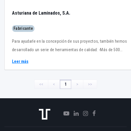
Asturiana de Laminados, S.A.
Fabricante
Para ayudarle en la concepción de sus proyectos, también hemos
desarrollado un serie de herramientas de calidad: -Más de 500
detalles arquitectónicos disponibles en pdf y autocad -Objetos
Leer más
BIM con los sistemas de instalación más representativos -
Renders 3D para una representación fiel y estética de los detalles
reales -Fichas descriptivas de cada uno de los sistemas más
<<
<
1
>
>>
empleados