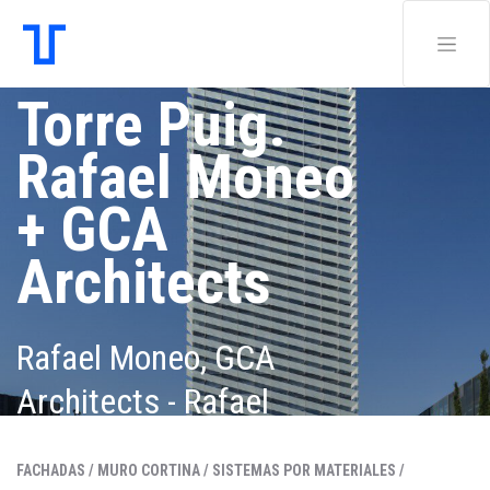
Torre Puig.
Rafael Moneo
+ GCA
Architects
Rafael Moneo, GCA
Architects - Rafael
Moneo, Antonio Puig, Josep
FACHADAS /
MURO CORTINA /
SISTEMAS POR MATERIALES /
Riu, GCA