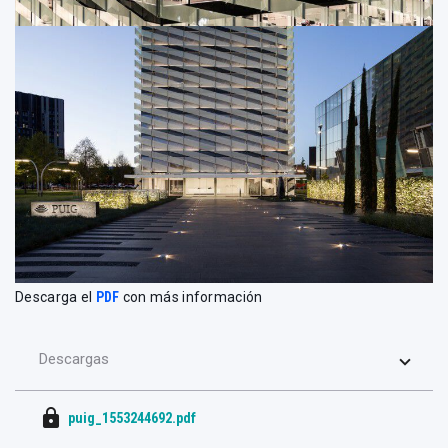
Descarga el
PDF
con más información
Descargas
lock
puig_1553244692.pdf