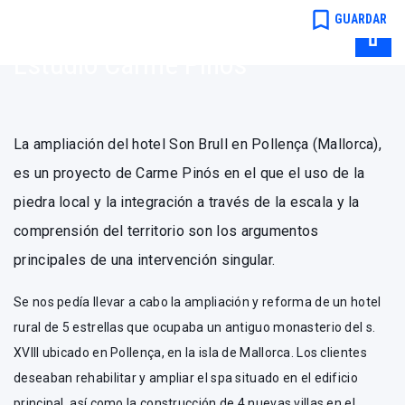
Pinós
bookmark_border
GUARDAR
Estudio Carme Pinós
La ampliación del hotel Son Brull en Pollença (Mallorca),
es un proyecto de Carme Pinós en el que el uso de la
piedra local y la integración a través de la escala y la
comprensión del territorio son los argumentos
principales de una intervención singular.
Se nos pedía llevar a cabo la ampliación y reforma de un hotel
rural de 5 estrellas que ocupaba un antiguo monasterio del s.
XVIII ubicado en Pollença, en la isla de Mallorca. Los clientes
deseaban rehabilitar y ampliar el spa situado en el edificio
principal, así como la construcción de 4 nuevas villas en el