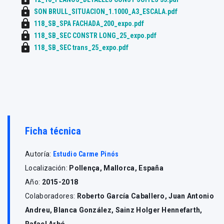
lock
SON BRULL_SITUACION_1.1000_A3_ESCALA.pdf
lock
118_SB_SPA FACHADA_200_expo.pdf
lock
118_SB_SEC CONSTR LONG_25_expo.pdf
lock
118_SB_SEC trans_25_expo.pdf
Ficha técnica
Autoría:
Estudio Carme Pinós
Localización:
Pollença, Mallorca, España
Año:
2015-2018
Colaboradores:
Roberto García Caballero, Juan Antonio
Andreu, Blanca González, Sainz Holger Hennefarth,
Rafael Arbó