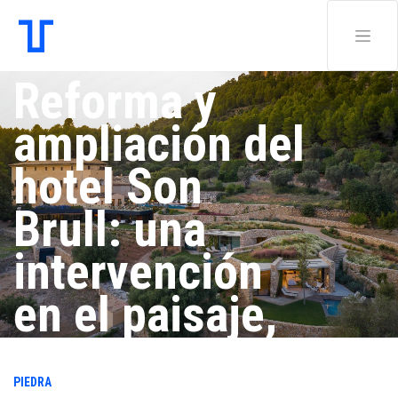
Reforma y
ampliación del
hotel Son
Brull: una
intervención
en el paisaje,
de Carme
PIEDRA