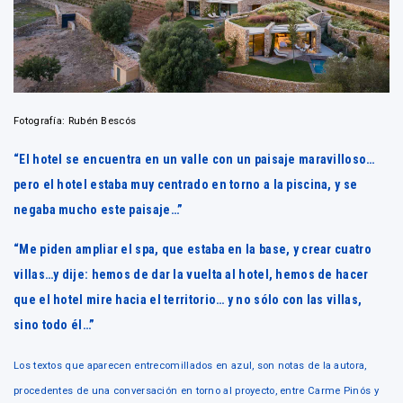
Fotografía: Rubén Bescós
“El hotel se encuentra en un valle con un paisaje maravilloso…
pero el hotel estaba muy centrado en torno a la piscina, y se
negaba mucho este paisaje…”
“Me piden ampliar el spa, que estaba en la base, y crear cuatro
villas…y dije: hemos de dar la vuelta al hotel, hemos de hacer
que el hotel mire hacia el territorio… y no sólo con las villas,
sino todo él…”
Los textos que aparecen entrecomillados en azul, son notas de la autora,
procedentes de una conversación en torno al proyecto, entre Carme Pinós y