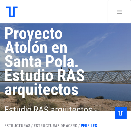
Proyecto
Atolón en
Santa Pola.
Estudio RAS
arquitectos
Estudio RAS arquitectos -
Prócoro Del Real
ESTRUCTURAS /
ESTRUCTURAS DE ACERO /
PERFILES