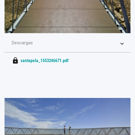
Descargas
lock
santapola_1553246671.pdf