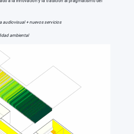
do a la innovación y la tradición al pragmatismo del
 audiovisual + nuevos servicios
lidad ambiental