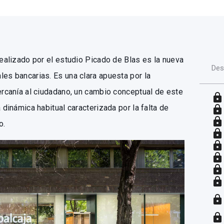
realizado por el estudio Picado de Blas es la nueva
Des
les bancarias. Es una clara apuesta por la
cercanía al ciudadano, un cambio conceptual de este
lock
 dinámica habitual caracterizada por la falta de
lock
lock
o.
lock
lock
lock
lock
lock
lock
lock