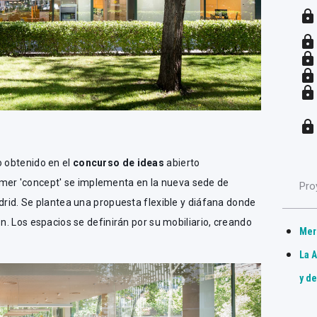
lock
lock
lock
lock
lock
lock
o obtenido en el
concurso de ideas
abierto
er 'concept' se implementa en la nueva sede de
Pro
adrid. Se plantea una propuesta flexible y diáfana donde
ón. Los espacios se definirán por su mobiliario, creando
Mer
La A
y d