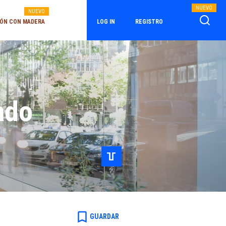
NUEVO
NUEVO
ÓN CON MADERA
LOG IN
REGISTRO
ado
bookmark_border
GUARDAR