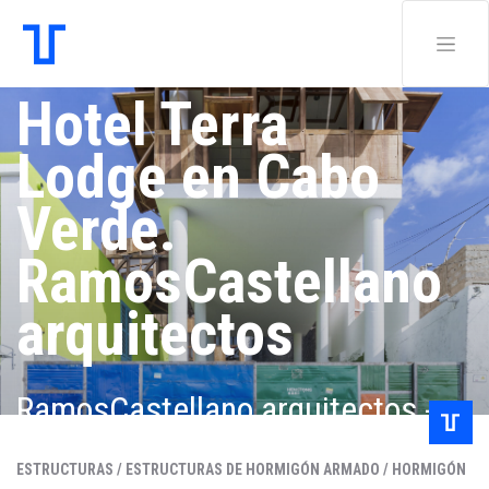
Hotel Terra
Lodge en Cabo
Verde.
RamosCastellano
arquitectos
RamosCastellano arquitectos -
Eloisa Ramos
ESTRUCTURAS /
ESTRUCTURAS DE HORMIGÓN ARMADO /
HORMIGÓN