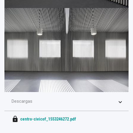
Descargas
lock
centro-civicof_1553246272.pdf