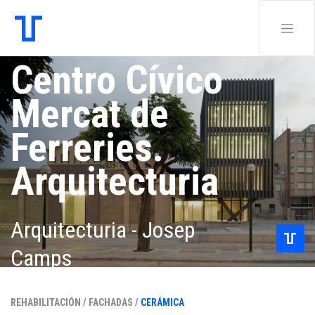
Centro Cívico
Mercat de
Ferreries.
Arquitecturia
Arquitecturia - Josep
Camps
REHABILITACIÓN /
FACHADAS /
CERÁMICA