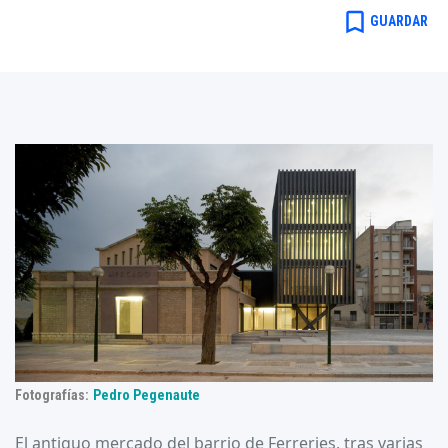
bookmark_border
GUARDAR
Fotografías:
Pedro Pegenaute
El antiguo mercado del barrio de Ferreries, tras varias