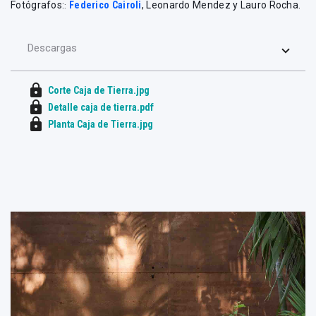
Fotógrafos:
Federico Cairoli
, Leonardo Mendez y Lauro Rocha.
:
Descargas
lock
Corte Caja de Tierra.jpg
lock
Detalle caja de tierra.pdf
lock
Planta Caja de Tierra.jpg