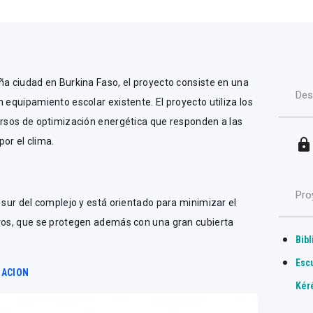
ña ciudad en Burkina Faso, el proyecto consiste en una
Des
 equipamiento escolar existente. El proyecto utiliza los
ursos de optimización energética que responden a las
or el clima.
lock
Pro
o sur del complejo y está orientado para minimizar el
uros, que se protegen además con una gran cubierta
Bib
Esc
MACION
Kér