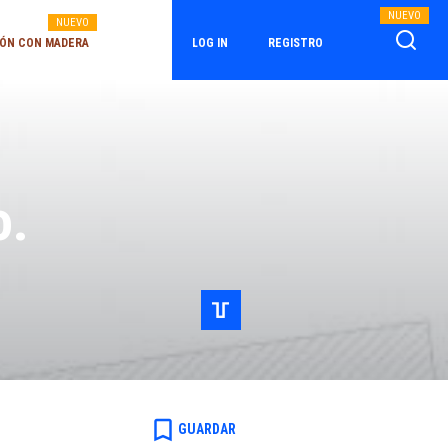
NUEVO
NUEVO
ÓN CON MADERA
LOG IN
REGISTRO
o.
bookmark_border
GUARDAR