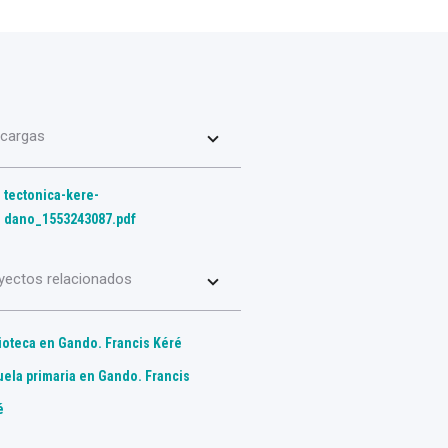
cargas
tectonica-kere-
dano_1553243087.pdf
yectos relacionados
lioteca en Gando. Francis Kéré
uela primaria en Gando. Francis
é