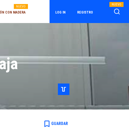
NUEVO
NUEVO
ÓN CON MADERA
LOG IN
REGISTRO
aja
bookmark_border
GUARDAR