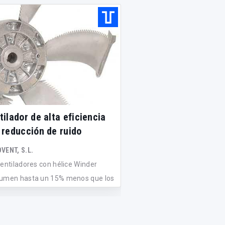
tilador de alta eficiencia
Caja de ventilación
 reducción de ruido
insonorizada
VENT, S.L.
AIRTÈCNICS MOTORS I VEN
ventiladores con hélice Winder
Zerobox es una gama de
umen hasta un 15% menos que los
ventilación de muy bajo n
..
con...