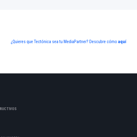
¿Quieres que Tectónica sea tu MediaPartner? Descubre cómo
aquí
RUCTIVOS