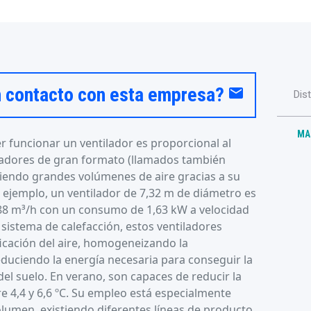
n contacto con esta empresa?
email
Dis
MA
r funcionar un ventilador es proporcional al
iladores de gran formato (llamados también
endo grandes volúmenes de aire gracias a su
 ejemplo, un ventilador de 7,32 m de diámetro es
88 m³/h con un consumo de 1,63 kW a velocidad
sistema de calefacción, estos ventiladores
ficación del aire, homogeneizando la
educiendo la energía necesaria para conseguir la
del suelo. En verano, son capaces de reducir la
e 4,4 y 6,6 ºC. Su empleo está especialmente
lumen, existiendo diferentes líneas de producto