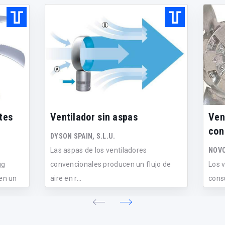
tes
Ventilador sin aspas
Ven
con
DYSON SPAIN, S.L.U.
Las aspas de los ventiladores
NOVO
gg
convencionales producen un flujo de
Los 
 en un
aire en r...
cons
conv.