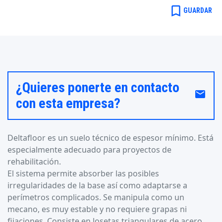
bookmark_border
GUARDAR
¿Quieres ponerte en contacto
email
con esta empresa?
Deltafloor es un suelo técnico de espesor mínimo. Está
especialmente adecuado para proyectos de
rehabilitación.
El sistema permite absorber las posibles
irregularidades de la base así como adaptarse a
perímetros complicados. Se manipula como un
mecano, es muy estable y no requiere grapas ni
fijaciones. Consiste en losetas triangulares de acero