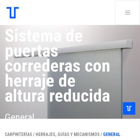
Sistema de
puertas
correderas con
herraje de
altura reducida
General
CARPINTERÍAS /
HERRAJES, GUÍAS Y MECANISMOS /
GENERAL