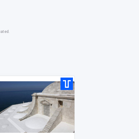
cated.