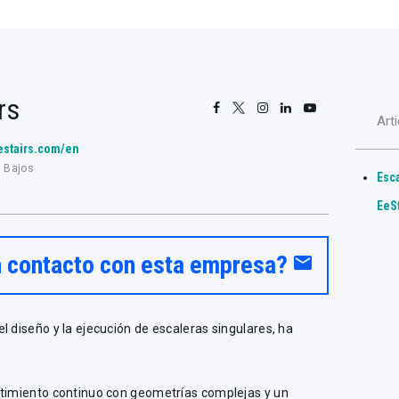
rs
Art
eestairs.com/en
s Bajos
Esca
EeS
n contacto con esta empresa?
email
l diseño y la ejecución de escaleras singulares, ha
stimiento continuo con geometrías complejas y un