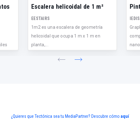
ntos
Escalera helicoidal de 1 m²
Pin
EESTAIRS
IEDIS
1m2 es una escalera de geometría
Grap
helicoidal que ocupa 1 m x 1 m en
comp
iles
planta,...
nanom
¿Quieres que Tectónica sea tu MediaPartner? Descubre cómo
aquí