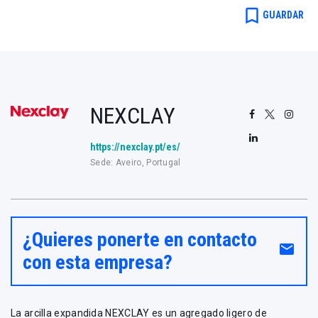
bookmark_border
GUARDAR
NEXCLAY
https://nexclay.pt/es/
Sede: Aveiro, Portugal
¿Quieres ponerte en contacto
email
con esta empresa?
La arcilla expandida NEXCLAY es un agregado ligero de