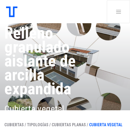
Relleno
granulado
aislante de
arcilla
expandida
Cubierta vegetal
CUBIERTAS /
TIPOLOGÍAS /
CUBIERTAS PLANAS /
CUBIERTA VEGETAL