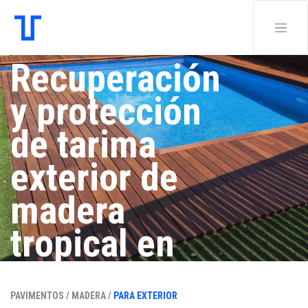
Recuperación
y protección
de tarima
exterior de
madera
tropical en
zona
PAVIMENTOS /
MADERA /
PARA EXTERIOR