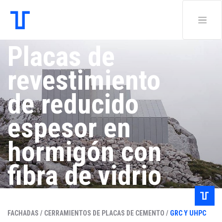
Placas de
revestimiento
de reducido
espesor en
hormigón con
fibra de vidrio
GRC y UHPC
FACHADAS /
CERRAMIENTOS DE PLACAS DE CEMENTO /
GRC Y UHPC