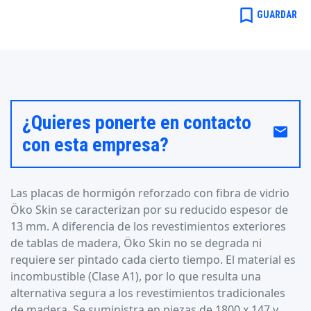
bookmark_border
GUARDAR
¿Quieres ponerte en contacto
email
con esta empresa?
Las placas de hormigón reforzado con fibra de vidrio
Öko Skin se caracterizan por su reducido espesor de
13 mm. A diferencia de los revestimientos exteriores
de tablas de madera, Öko Skin no se degrada ni
requiere ser pintado cada cierto tiempo. El material es
incombustible (Clase A1), por lo que resulta una
alternativa segura a los revestimientos tradicionales
de madera. Se suministra en piezas de 1800 x 147 y