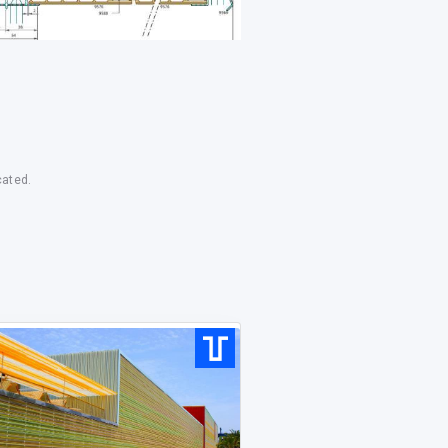
cated.