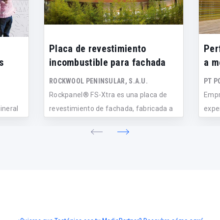
Placa de revestimiento
Per
s
incombustible para fachada
a m
ROCKWOOL PENINSULAR, S.A.U.
PT P
Rockpanel® FS-Xtra es una placa de
Empr
ineral
revestimiento de fachada, fabricada a
expe
pa...
de dif