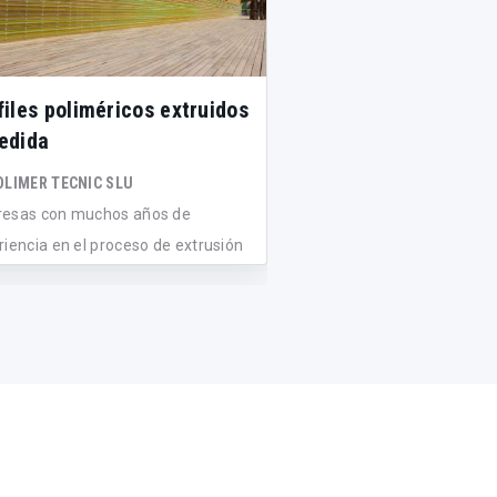
files poliméricos extruidos
Perfiles composite
edida
y polietileno de col
resistente a la int
OLIMER TECNIC SLU
esas con muchos años de
DISEGNA (GRUPO CONDEP
riencia en el proceso de extrusión
A partir de polietileno y 
er...
madera de coníferas, Di
una...