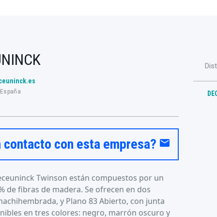
UNINCK
Dis
eceuninck.es
 España
DE
n contacto con esta empresa?
email
 Deceuninck Twinson están compuestos por un
0% de fibras de madera. Se ofrecen en dos
machihembrada, y Plano 83 Abierto, con junta
onibles en tres colores: negro, marrón oscuro y